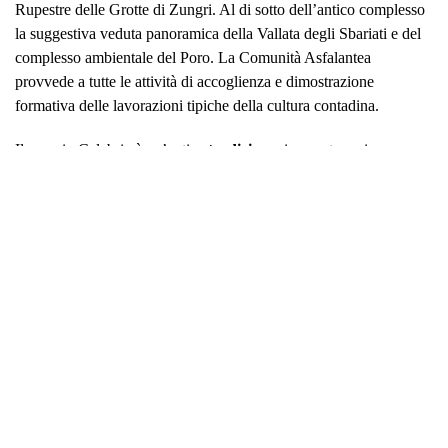
Rupestre delle Grotte di Zungri. Al di sotto dell’antico complesso
la suggestiva veduta panoramica della Vallata degli Sbariati e del
complesso ambientale del Poro. La Comunità Asfalantea
provvede a tutte le attività di accoglienza e dimostrazione
formativa delle lavorazioni tipiche della cultura contadina.
Il pane in Calabria è un’antica
tradizione
, in questa regione,
infatti, esiste ancora il
“pane di casa“
, quello prodotto all’antica
maniera, genuino, friabile, profumato che può gustarsi anche
appena sfornato, viene
esportato in tutta Italia
.
Il processo produttivo del pane tradizionale rappresenta l’incontro
tra la civiltà contadina e la magia della natura, la lievitazione
attraverso l’utilizzo del lievito naturale simbolicamente emula un
processo di creazione biblica.
Il pane casareccio calabrese non
ha rivali
è un
fiore all’occhiello della Calabria
. Preparato coi
più dettagliati accorgimenti dalla scelta delle materie prime, al tipo
e qualità di cottura, e con una accurata maestranza il buon pane
casareccio tipico racchiude un’aromatica, gustosa e genuina