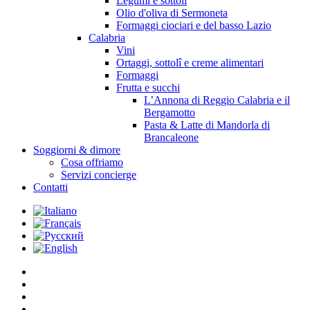
Legumi e sottolî
Olio d'oliva di Sermoneta
Formaggi ciociari e del basso Lazio
Calabria
Vini
Ortaggi, sottolî e creme alimentari
Formaggi
Frutta e succhi
L’Annona di Reggio Calabria e il
Bergamotto
Pasta & Latte di Mandorla di
Brancaleone
Soggiorni & dimore
Cosa offriamo
Servizi concierge
Contatti