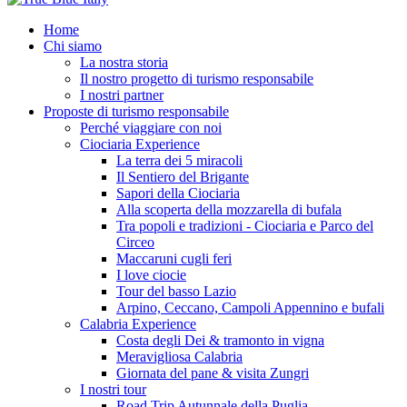
Home
Chi siamo
La nostra storia
Il nostro progetto di turismo responsabile
I nostri partner
Proposte di turismo responsabile
Perché viaggiare con noi
Ciociaria Experience
La terra dei 5 miracoli
Il Sentiero del Brigante
Sapori della Ciociaria
Alla scoperta della mozzarella di bufala
Tra popoli e tradizioni - Ciociaria e Parco del
Circeo
Maccaruni cugli feri
I love ciocie
Tour del basso Lazio
Arpino, Ceccano, Campoli Appennino e bufali
Calabria Experience
Costa degli Dei & tramonto in vigna
Meravigliosa Calabria
Giornata del pane & visita Zungri
I nostri tour
Road Trip Autunnale della Puglia