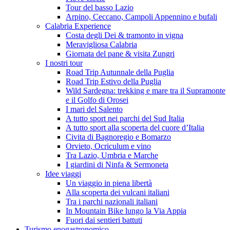
Tour del basso Lazio
Arpino, Ceccano, Campoli Appennino e bufali
Calabria Experience
Costa degli Dei & tramonto in vigna
Meravigliosa Calabria
Giornata del pane & visita Zungri
I nostri tour
Road Trip Autunnale della Puglia
Road Trip Estivo della Puglia
Wild Sardegna: trekking e mare tra il Supramonte
e il Golfo di Orosei
I mari del Salento
A tutto sport nei parchi del Sud Italia
A tutto sport alla scoperta del cuore d’Italia
Civita di Bagnoregio e Bomarzo
Orvieto, Ocriculum e vino
Tra Lazio, Umbria e Marche
I giardini di Ninfa & Sermoneta
Idee viaggi
Un viaggio in piena libertà
Alla scoperta dei vulcani italiani
Tra i parchi nazionali italiani
In Mountain Bike lungo la Via Appia
Fuori dai sentieri battuti
Turismo enogastronomico