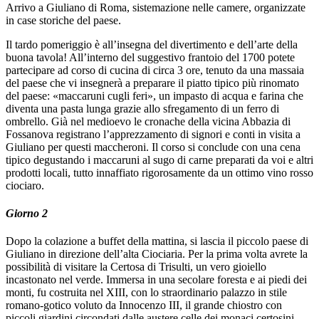
Arrivo a Giuliano di Roma, sistemazione nelle camere, organizzate
in case storiche del paese.
Il tardo pomeriggio è all’insegna del divertimento e dell’arte della
buona tavola! All’interno del suggestivo frantoio del 1700 potete
partecipare ad corso di cucina di circa 3 ore, tenuto da una massaia
del paese che vi insegnerà a preparare il piatto tipico più rinomato
del paese: «maccaruni cugli feri», un impasto di acqua e farina che
diventa una pasta lunga grazie allo sfregamento di un ferro di
ombrello. Già nel medioevo le cronache della vicina Abbazia di
Fossanova registrano l’apprezzamento di signori e conti in visita a
Giuliano per questi maccheroni. Il corso si conclude con una cena
tipico degustando i maccaruni al sugo di carne preparati da voi e altri
prodotti locali, tutto innaffiato rigorosamente da un ottimo vino rosso
ciociaro.
Giorno 2
Dopo la colazione a buffet della mattina, si lascia il piccolo paese di
Giuliano in direzione dell’alta Ciociaria. Per la prima volta avrete la
possibilità di visitare la Certosa di Trisulti, un vero gioiello
incastonato nel verde. Immersa in una secolare foresta e ai piedi dei
monti, fu costruita nel XIII, con lo straordinario palazzo in stile
romano-gotico voluto da Innocenzo III, il grande chiostro con
piccoli giardini circondati dalle austere celle dei monaci certosini.