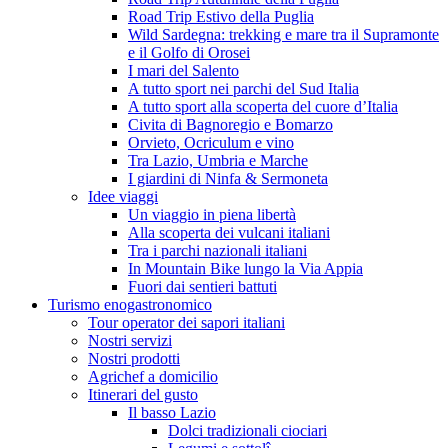
Road Trip Estivo della Puglia
Wild Sardegna: trekking e mare tra il Supramonte
e il Golfo di Orosei
I mari del Salento
A tutto sport nei parchi del Sud Italia
A tutto sport alla scoperta del cuore d’Italia
Civita di Bagnoregio e Bomarzo
Orvieto, Ocriculum e vino
Tra Lazio, Umbria e Marche
I giardini di Ninfa & Sermoneta
Idee viaggi
Un viaggio in piena libertà
Alla scoperta dei vulcani italiani
Tra i parchi nazionali italiani
In Mountain Bike lungo la Via Appia
Fuori dai sentieri battuti
Turismo enogastronomico
Tour operator dei sapori italiani
Nostri servizi
Nostri prodotti
Agrichef a domicilio
Itinerari del gusto
Il basso Lazio
Dolci tradizionali ciociari