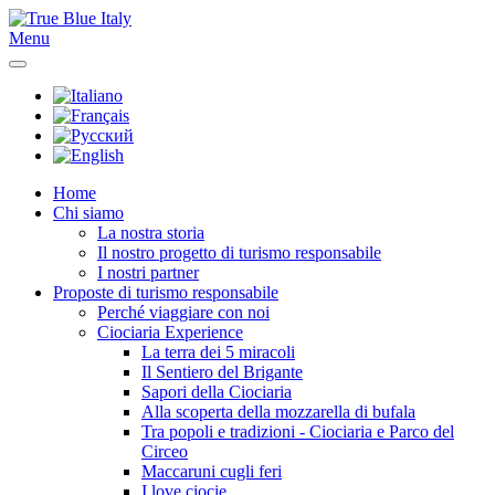
Menu
Home
Chi siamo
La nostra storia
Il nostro progetto di turismo responsabile
I nostri partner
Proposte di turismo responsabile
Perché viaggiare con noi
Ciociaria Experience
La terra dei 5 miracoli
Il Sentiero del Brigante
Sapori della Ciociaria
Alla scoperta della mozzarella di bufala
Tra popoli e tradizioni - Ciociaria e Parco del
Circeo
Maccaruni cugli feri
I love ciocie