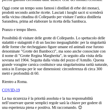
Oggi come un tempo sono famosi i distillati di erbe dei monaci,
prodotti secondo antiche ricette. Lasciati i luoghi sacri si scenderà
nella vicina cittadina di Collepardo per visitare l’antica distilleria
Sarandrea, prima ad elaborare la ricetta della Sambuca.
Pranzo e tempo libero.
Possibilità di visitare delle grotte di Collepardo. Lo spettacolo delle
stalattiti e stalagmiti è di un fascino ineguagliabile: per la singolarità
delle forme che riecheggiano figure umane ed animali esse furono
denominate "Grotte dei Bambocci", ma sono anche conosciute con
il nome di "Grotte Regina Margherita", in seguito alla visita della
sovrana nel 1904. Seguita dalla visita del pozzo d’Antullo. Questa
grande voragine carsica costituisce una singolarissima rarità naturale,
unica in Europa per le sue dimensioni: circonferenza di circa 300
metri e profondità di 60.
Rientro a Roma.
COVID-19
La tua sicurezza è la priorità assoluta e la tua responsabilità
nell’osservare queste semplici regole sarà la chiave per godere di
una esperienza piena e positiva. Mi raccomando. 😊