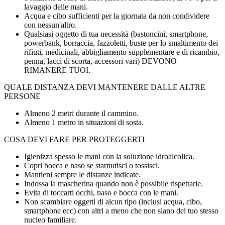
lavaggio delle mani.
Acqua e cibo sufficienti per la giornata da non condividere
con nessun'altro.
Qualsiasi oggetto di tua necessità (bastoncini, smartphone,
powerbank, borraccia, fazzoletti, buste per lo smaltimento dei
rifiuti, medicinali, abbigliamento supplementare e di ricambio,
penna, lacci di scorta, accessori vari) DEVONO
RIMANERE TUOI.
QUALE DISTANZA DEVI MANTENERE DALLE ALTRE
PERSONE
Almeno 2 metri durante il cammino.
Almeno 1 metro in situazioni di sosta.
COSA DEVI FARE PER PROTEGGERTI
Igienizza spesso le mani con la soluzione idroalcolica.
Copri bocca e naso se starnutisci o tossisci.
Mantieni sempre le distanze indicate.
Indossa la mascherina quando non è possibile rispettarle.
Evita di toccarti occhi, naso e bocca con le mani.
Non scambiare oggetti di alcun tipo (inclusi acqua, cibo,
smartphone ecc) con altri a meno che non siano del tuo stesso
nucleo familiare.