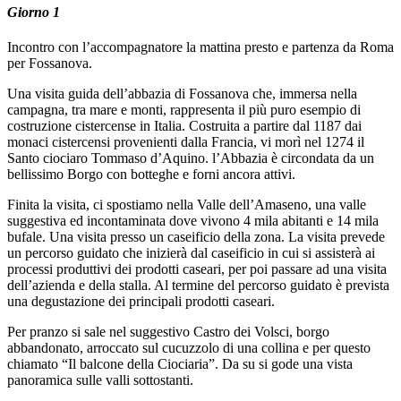
Giorno 1
Incontro con l’accompagnatore la mattina presto e partenza da Roma
per Fossanova.
Una visita guida dell’abbazia di Fossanova che, immersa nella
campagna, tra mare e monti, rappresenta il più puro esempio di
costruzione cistercense in Italia. Costruita a partire dal 1187 dai
monaci cistercensi provenienti dalla Francia, vi morì nel 1274 il
Santo ciociaro Tommaso d’Aquino. l’Abbazia è circondata da un
bellissimo Borgo con botteghe e forni ancora attivi.
Finita la visita, ci spostiamo nella Valle dell’Amaseno, una valle
suggestiva ed incontaminata dove vivono 4 mila abitanti e 14 mila
bufale. Una visita presso un caseificio della zona. La visita prevede
un percorso guidato che inizierà dal caseificio in cui si assisterà ai
processi produttivi dei prodotti caseari, per poi passare ad una visita
dell’azienda e della stalla. Al termine del percorso guidato è prevista
una degustazione dei principali prodotti caseari.
Per pranzo si sale nel suggestivo Castro dei Volsci, borgo
abbandonato, arroccato sul cucuzzolo di una collina e per questo
chiamato “Il balcone della Ciociaria”. Da su si gode una vista
panoramica sulle valli sottostanti.