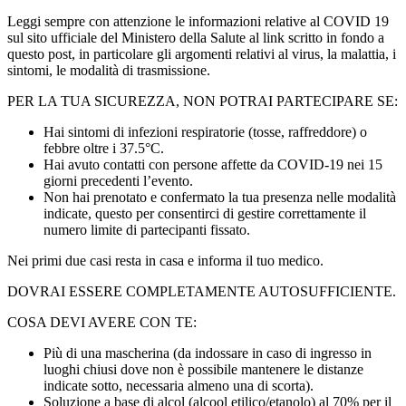
Leggi sempre con attenzione le informazioni relative al COVID 19
sul sito ufficiale del Ministero della Salute al link scritto in fondo a
questo post, in particolare gli argomenti relativi al virus, la malattia, i
sintomi, le modalità di trasmissione.
PER LA TUA SICUREZZA, NON POTRAI PARTECIPARE SE:
Hai sintomi di infezioni respiratorie (tosse, raffreddore) o
febbre oltre i 37.5°C.
Hai avuto contatti con persone affette da COVID‐19 nei 15
giorni precedenti l’evento.
Non hai prenotato e confermato la tua presenza nelle modalità
indicate, questo per consentirci di gestire correttamente il
numero limite di partecipanti fissato.
Nei primi due casi resta in casa e informa il tuo medico.
DOVRAI ESSERE COMPLETAMENTE AUTOSUFFICIENTE.
COSA DEVI AVERE CON TE:
Più di una mascherina (da indossare in caso di ingresso in
luoghi chiusi dove non è possibile mantenere le distanze
indicate sotto, necessaria almeno una di scorta).
Soluzione a base di alcol (alcool etilico/etanolo) al 70% per il