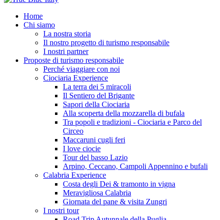
Home
Chi siamo
La nostra storia
Il nostro progetto di turismo responsabile
I nostri partner
Proposte di turismo responsabile
Perché viaggiare con noi
Ciociaria Experience
La terra dei 5 miracoli
Il Sentiero del Brigante
Sapori della Ciociaria
Alla scoperta della mozzarella di bufala
Tra popoli e tradizioni - Ciociaria e Parco del
Circeo
Maccaruni cugli feri
I love ciocie
Tour del basso Lazio
Arpino, Ceccano, Campoli Appennino e bufali
Calabria Experience
Costa degli Dei & tramonto in vigna
Meravigliosa Calabria
Giornata del pane & visita Zungri
I nostri tour
Road Trip Autunnale della Puglia