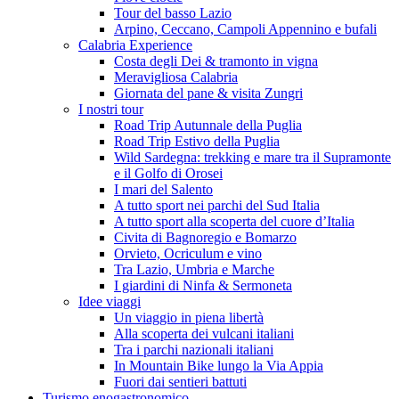
Tour del basso Lazio
Arpino, Ceccano, Campoli Appennino e bufali
Calabria Experience
Costa degli Dei & tramonto in vigna
Meravigliosa Calabria
Giornata del pane & visita Zungri
I nostri tour
Road Trip Autunnale della Puglia
Road Trip Estivo della Puglia
Wild Sardegna: trekking e mare tra il Supramonte
e il Golfo di Orosei
I mari del Salento
A tutto sport nei parchi del Sud Italia
A tutto sport alla scoperta del cuore d’Italia
Civita di Bagnoregio e Bomarzo
Orvieto, Ocriculum e vino
Tra Lazio, Umbria e Marche
I giardini di Ninfa & Sermoneta
Idee viaggi
Un viaggio in piena libertà
Alla scoperta dei vulcani italiani
Tra i parchi nazionali italiani
In Mountain Bike lungo la Via Appia
Fuori dai sentieri battuti
Turismo enogastronomico