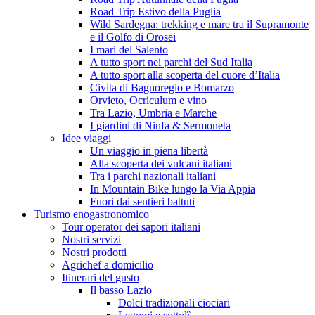
Road Trip Estivo della Puglia
Wild Sardegna: trekking e mare tra il Supramonte
e il Golfo di Orosei
I mari del Salento
A tutto sport nei parchi del Sud Italia
A tutto sport alla scoperta del cuore d’Italia
Civita di Bagnoregio e Bomarzo
Orvieto, Ocriculum e vino
Tra Lazio, Umbria e Marche
I giardini di Ninfa & Sermoneta
Idee viaggi
Un viaggio in piena libertà
Alla scoperta dei vulcani italiani
Tra i parchi nazionali italiani
In Mountain Bike lungo la Via Appia
Fuori dai sentieri battuti
Turismo enogastronomico
Tour operator dei sapori italiani
Nostri servizi
Nostri prodotti
Agrichef a domicilio
Itinerari del gusto
Il basso Lazio
Dolci tradizionali ciociari