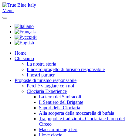
Menu
Home
Chi siamo
La nostra storia
Il nostro progetto di turismo responsabile
I nostri partner
Proposte di turismo responsabile
Perché viaggiare con noi
Ciociaria Experience
La terra dei 5 miracoli
Il Sentiero del Brigante
Sapori della Ciociaria
Alla scoperta della mozzarella di bufala
Tra popoli e tradizioni - Ciociaria e Parco del
Circeo
Maccaruni cugli feri
I love ciocie