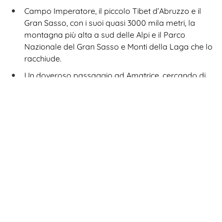
Campo Imperatore, il piccolo Tibet d’Abruzzo e il
Gran Sasso, con i suoi quasi 3000 mila metri, la
montagna più alta a sud delle Alpi e il Parco
Nazionale del Gran Sasso e Monti della Laga che lo
racchiude.
Un doveroso passaggio ad Amatrice, cercando di
portare il nostro piccolo contributo per la sua
rinascita.
La miriade di pittoreschi piccoli borghi con
rappresentano il cuore più autentico di questo
nostro tour nel cuore d’Italia.
6 giorni / 5 notti
Minimo 5 massimo 12 partecipanti