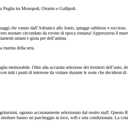
la Puglia tra Monopoli, Otranto e Gallipoli.
saggi che vanno dall’Adriatico allo Jonio, spiagge sabbiose e rocciose, 
ro nuotare circondato da rovine di epoca romana! Apprezzerai il mare cr
ediamenti umani e gioia per dell’anima.
za marina della sera.
ia memorabile. Oltre alla accurata selezione dei fornitori dell’auto, degl
n tutti i punti di interesse da visitare durante le soste che deciderai di 
i agriturismi, ognuno accuratamente selezionato dal nostro staff. Questo Ro
le strutture hanno un parcheggio in loco, wifi e aria condizionata. La col