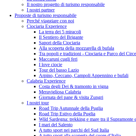
Il nostro progetto di turismo responsabile
I nostri partner
Proposte di turismo responsabile
Perché viaggiare con noi
Ciociaria Experience
La terra dei 5 miracoli
Il Sentiero del Brigante
Sapori della Ciociaria
Alla scoperta della mozzarella di bufala
Tra popoli e tradizioni - Ciociaria e Parco del Circ
Maccaruni cugli feri
I love ciocie
Tour del basso Lazio
Arpino, Ceccano, Campoli Appennino e bufali
Calabria Experience
Costa degli Dei & tramonto in vigna
Meravigliosa Calabria
Giornata del pane & visita Zungri
I nostri tour
Road Trip Autunnale della Puglia
Road Trip Estivo della Puglia
Wild Sardegna: trekking e mare tra il Supramonte e
I mari del Salento
A tutto sport nei parchi del Sud Italia
A tutto sport alla scoperta del cuore d’Italia