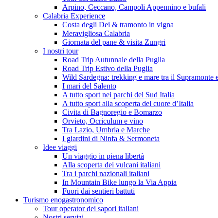
Arpino, Ceccano, Campoli Appennino e bufali
Calabria Experience
Costa degli Dei & tramonto in vigna
Meravigliosa Calabria
Giornata del pane & visita Zungri
I nostri tour
Road Trip Autunnale della Puglia
Road Trip Estivo della Puglia
Wild Sardegna: trekking e mare tra il Supramonte e
I mari del Salento
A tutto sport nei parchi del Sud Italia
A tutto sport alla scoperta del cuore d’Italia
Civita di Bagnoregio e Bomarzo
Orvieto, Ocriculum e vino
Tra Lazio, Umbria e Marche
I giardini di Ninfa & Sermoneta
Idee viaggi
Un viaggio in piena libertà
Alla scoperta dei vulcani italiani
Tra i parchi nazionali italiani
In Mountain Bike lungo la Via Appia
Fuori dai sentieri battuti
Turismo enogastronomico
Tour operator dei sapori italiani
Nostri servizi