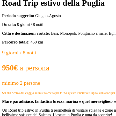
Road Trip estivo della Puglia
Periodo suggerito:
Giugno-Agosto
Durata:
9 giorni / 8 notti
Città e destinazioni visitate:
Bari, Monopoli, Polignano a mare, Egnaz
Percorso totale:
450 km
9 giorni / 8 notti
950€
a persona
minimo 2 persone
Sei alla ricerca del viaggio su misura che fa per te? Se questo itinerario ti ispira, contattaci p
Mare paradisiaco, fantastica brezza marina e quel meraviglioso s
Un Road trip estivo in Puglia ti permetterà di visitare spiagge e zone m
bellissime spiagge del Salento. L’estate in Puglia è tutta da scoprire!