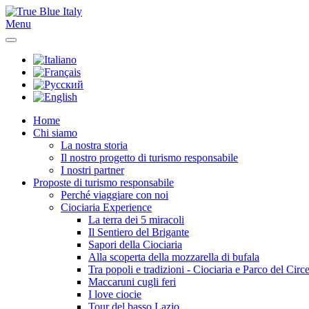
Menu
Home
Chi siamo
La nostra storia
Il nostro progetto di turismo responsabile
I nostri partner
Proposte di turismo responsabile
Perché viaggiare con noi
Ciociaria Experience
La terra dei 5 miracoli
Il Sentiero del Brigante
Sapori della Ciociaria
Alla scoperta della mozzarella di bufala
Tra popoli e tradizioni - Ciociaria e Parco del Circ
Maccaruni cugli feri
I love ciocie
Tour del basso Lazio