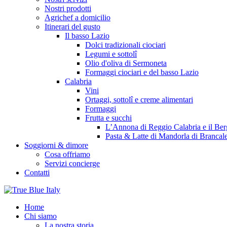
Nostri prodotti
Agrichef a domicilio
Itinerari del gusto
Il basso Lazio
Dolci tradizionali ciociari
Legumi e sottolî
Olio d'oliva di Sermoneta
Formaggi ciociari e del basso Lazio
Calabria
Vini
Ortaggi, sottolî e creme alimentari
Formaggi
Frutta e succhi
L’Annona di Reggio Calabria e il Be
Pasta & Latte di Mandorla di Brancal
Soggiorni & dimore
Cosa offriamo
Servizi concierge
Contatti
Home
Chi siamo
La nostra storia