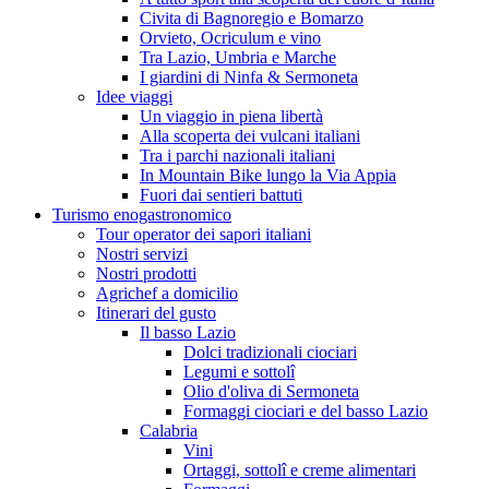
Civita di Bagnoregio e Bomarzo
Orvieto, Ocriculum e vino
Tra Lazio, Umbria e Marche
I giardini di Ninfa & Sermoneta
Idee viaggi
Un viaggio in piena libertà
Alla scoperta dei vulcani italiani
Tra i parchi nazionali italiani
In Mountain Bike lungo la Via Appia
Fuori dai sentieri battuti
Turismo enogastronomico
Tour operator dei sapori italiani
Nostri servizi
Nostri prodotti
Agrichef a domicilio
Itinerari del gusto
Il basso Lazio
Dolci tradizionali ciociari
Legumi e sottolî
Olio d'oliva di Sermoneta
Formaggi ciociari e del basso Lazio
Calabria
Vini
Ortaggi, sottolî e creme alimentari