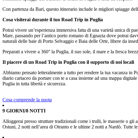
Con partenza da Bari, questo itinerario include le migliori spiagge del
Cosa visiterai durante il tuo Road Trip in Puglia
Potrai vivere un’esperienza immersiva fatta di una varietà unica di pae
Mare, passando per l’antico porto romano di Egnazia dove potrai davve
naturali delle baie di Porto Selvaggio e Baia delle Orte, libere da ins
Preparati a vivere a 360° la Puglia, il suo sole, il mare e la fresca brez
Il piacere di un Road Trip in Puglia con il supporto di noi locali
Abbiamo pensato letteralmente a tutto per rendere la tua vacanza in Pugl
diario cartaceo da portare con te a casa insieme ad una mappa digitale co
Puglia in tutta libertà e sicurezza.
Cosa comprende la quota
9 GIORNI/8 NOTTI
Alloggerai presso strutture tradizionali come i trulli, le masserie o gl
Ostuni, 2 notti nell’area di Otranto e le ultime 2 notti a Nardò. Tutte 