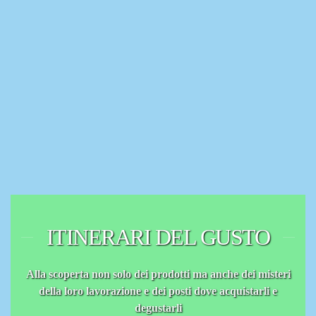
ITINERARI DEL GUSTO
Alla scoperta non solo dei prodotti ma anche dei misteri
della loro lavorazione e dei posti dove acquistarli e
degustarli