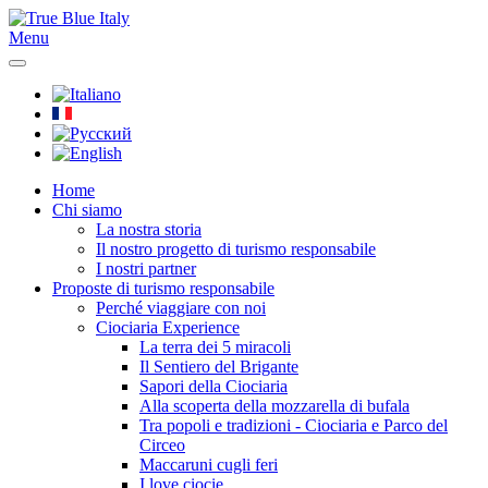
Menu
Home
Chi siamo
La nostra storia
Il nostro progetto di turismo responsabile
I nostri partner
Proposte di turismo responsabile
Perché viaggiare con noi
Ciociaria Experience
La terra dei 5 miracoli
Il Sentiero del Brigante
Sapori della Ciociaria
Alla scoperta della mozzarella di bufala
Tra popoli e tradizioni - Ciociaria e Parco del
Circeo
Maccaruni cugli feri
I love ciocie