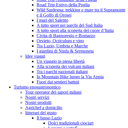
Road Trip Estivo della Puglia
Wild Sardegna: trekking e mare tra il Supramonte
e il Golfo di Orosei
I mari del Salento
A tutto sport nei parchi del Sud Italia
A tutto sport alla scoperta del cuore d’Italia
Civita di Bagnoregio e Bomarzo
Orvieto, Ocriculum e vino
Tra Lazio, Umbria e Marche
I giardini di Ninfa & Sermoneta
Idee viaggi
Un viaggio in piena libertà
Alla scoperta dei vulcani italiani
Tra i parchi nazionali italiani
In Mountain Bike lungo la Via Appia
Fuori dai sentieri battuti
Turismo enogastronomico
Tour operator dei sapori italiani
Nostri servizi
Nostri prodotti
Agrichef a domicilio
Itinerari del gusto
Il basso Lazio
Dolci tradizionali ciociari