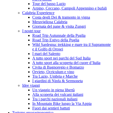
Tour del basso Lazio
Arpino, Ceccano, Campoli Appennino e bufali
Calabria Experience
Costa degli Dei & tramonto in vigna
Meravigliosa Calabria
Giornata del pane & visita Zungri
I nostri tour
Road Trip Autunnale della Puglia
Road Trip Estivo della Puglia
Wild Sardegna: trekking e mare tra il Supramonte
e il Golfo di Orosei
I mari del Salento
A tutto sport nei parchi del Sud Italia
A tutto sport alla scoperta del cuore d’Italia
Civita di Bagnoregio e Bomarzo
Orvieto, Ocriculum e vino
Tra Lazio, Umbria e Marche
I giardini di Ninfa & Sermoneta
Idee viaggi
Un viaggio in piena libertà
Alla scoperta dei vulcani italiani
Tra i parchi nazionali italiani
In Mountain Bike lungo la Via Appia
Fuori dai sentieri battuti
Turismo enogastronomico